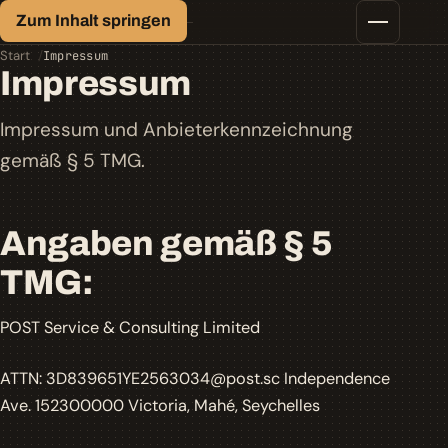
Finanz-Lexikon
Zum Inhalt springen
Geld, einfach erklärt.
Finanztipps
Start
Impressum
Kredite
Impressum
Geld-/Vermögensanlage
Krypto
Impressum und Anbieterkennzeichnung
Steuern
gemäß § 5 TMG.
Angaben gemäß § 5
TMG:
POST Service & Consulting Limited
ATTN: 3D839651YE2563034@post.sc Independence
Ave. 152300000 Victoria, Mahé, Seychelles