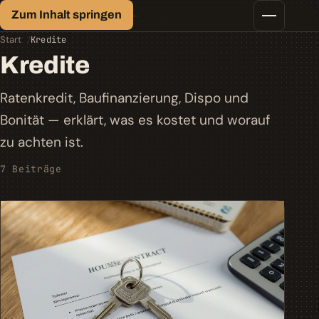
Finanz-Lexikon
Zum Inhalt springen
Geld, einfach erklärt.
Finanztipps
Start
Kredite
Kredite
Kredite
Geld-/Vermögensanlage
Krypto
Ratenkredit, Baufinanzierung, Dispo und
Steuern
Bonität — erklärt, was es kostet und worauf
zu achten ist.
7 Beiträge