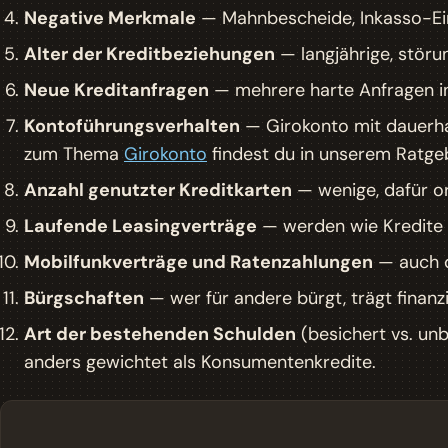
Negative Merkmale
— Mahnbescheide, Inkasso-Ein
Alter der Kreditbeziehungen
— langjährige, störun
Neue Kreditanfragen
— mehrere harte Anfragen in
Kontoführungsverhalten
— Girokonto mit dauerha
zum Thema
Girokonto
findest du in unserem Ratge
Anzahl genutzter Kreditkarten
— wenige, dafür or
Laufende Leasingverträge
— werden wie Kredite 
Mobilfunkverträge und Ratenzahlungen
— auch d
Bürgschaften
— wer für andere bürgt, trägt finanzi
Art der bestehenden Schulden
(besichert vs. un
anders gewichtet als Konsumentenkredite.