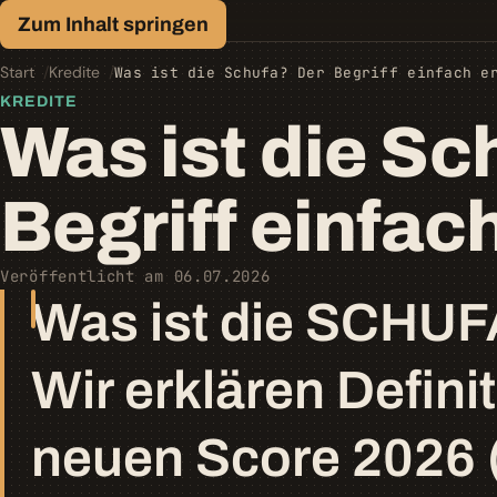
Finanz-Lexikon
Zum Inhalt springen
Geld, einfach erklärt.
Start
Kredite
Was ist die Schufa? Der Begriff einfach e
KREDITE
Was ist die Sc
Begriff einfach
Veröffentlicht am 06.07.2026
Was ist die SCHUFA
Wir erklären Defini
neuen Score 2026 