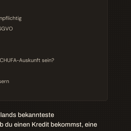
pflichtig
 DSGVO
 SCHUFA-Auskunft sein?
sern
chlands bekannteste
ob du einen Kredit bekommst, eine