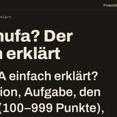
Finanzt
rklärt
hufa? Der
 erklärt
 einfach erklärt?
tion, Aufgabe, den
(100–999 Punkte),