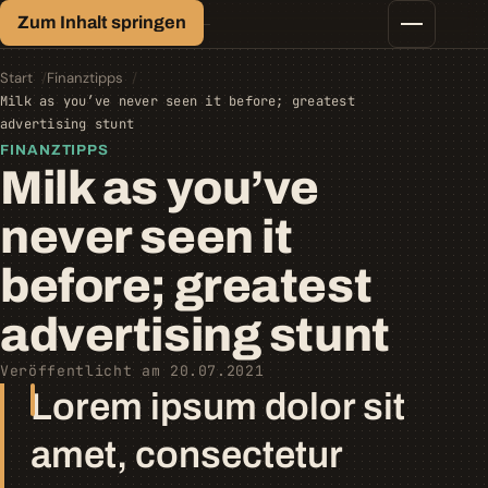
Finanz-Lexikon
Zum Inhalt springen
Geld, einfach erklärt.
Finanztipps
Kredite
Start
Finanztipps
Geld-/Vermögensanlage
Milk as you’ve never seen it before; greatest
Krypto
advertising stunt
Steuern
FINANZTIPPS
Milk as you’ve
never seen it
before; greatest
advertising stunt
Veröffentlicht am 20.07.2021
Lorem ipsum dolor sit
amet, consectetur