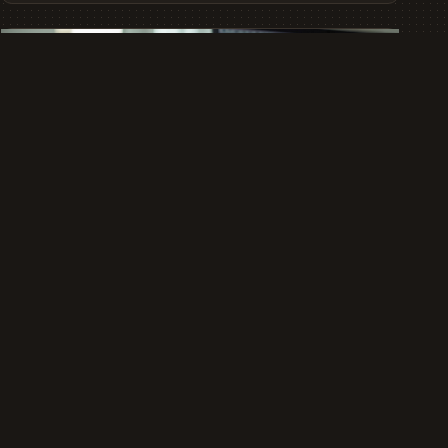
FINANZTIPPS
Tagesgeldkonto oder Unterkonto für
den Notgroschen nutzen
Tagesgeldkonto oder Unterkonto für den Notgroschen –
ein direkter Vergleich: Zinsen, Verfügbarkeit,
Einlagensicherung und der …
31.07.2026