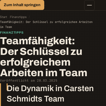
Finanz-Lexikon
Zum Inhalt springen
Geld, einfach erklärt.
Finanztipps
Kredite
Start
Finanztipps
Geld-/Vermögensanlage
Teamfähigkeit: Der Schlüssel zu erfolgreichem Arbeiten
Krypto
im Team
Steuern
FINANZTIPPS
Teamfähigkeit:
Der Schlüssel zu
erfolgreichem
Arbeiten im Team
Veröffentlicht am 28.03.2025
Die Dynamik in Carsten
Schmidts Team