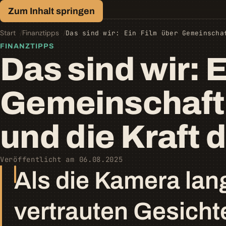
Finanz-Lexikon
Zum Inhalt springen
Geld, einfach erklärt.
Start
Finanztipps
Das sind wir: Ein Film über Gemeinscha
FINANZTIPPS
Das sind wir: 
Gemeinschaft,
und die Kraft 
Veröffentlicht am 06.08.2025
Als die Kamera la
vertrauten Gesicht