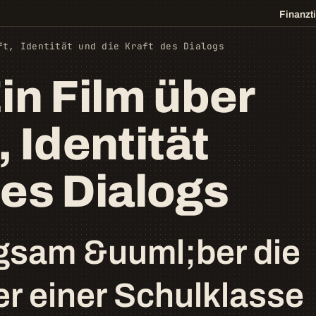
Finanzt
ft, Identität und die Kraft des Dialogs
Ein Film über
 Identität
des Dialogs
ngsam &uuml;ber die
er einer Schulklasse