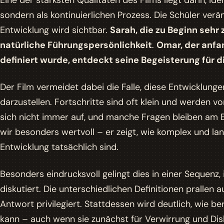
Eine der stärksten Qualitäten des Films liegt darin, Ide
sondern als kontinuierlichen Prozess. Die Schüler ver
Entwicklung wird sichtbar.
Sarah, die zu Beginn sehr
natürliche Führungspersönlichkeit
.
Omar, der anfa
definiert wurde, entdeckt seine Begeisterung für 
Der Film vermeidet dabei die Falle, diese Entwicklun
darzustellen. Fortschritte sind oft klein und werden vo
sich nicht immer auf, und manche Fragen bleiben am E
wir
besonders wertvoll – er zeigt, wie komplex und la
Entwicklung tatsächlich sind.
Besonders eindrucksvoll gelingt dies in einer Sequenz
diskutiert. Die unterschiedlichen Definitionen prallen a
Antwort privilegiert. Stattdessen wird deutlich, wie be
kann – auch wenn sie zunächst für Verwirrung und Dis