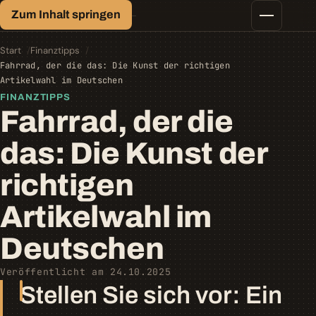
Finanz-Lexikon
Zum Inhalt springen
Geld, einfach erklärt.
Finanztipps
Kredite
Start
Finanztipps
Geld-/Vermögensanlage
Fahrrad, der die das: Die Kunst der richtigen
Krypto
Artikelwahl im Deutschen
Steuern
FINANZTIPPS
Fahrrad, der die
das: Die Kunst der
richtigen
Artikelwahl im
Deutschen
Veröffentlicht am 24.10.2025
Stellen Sie sich vor: Ein