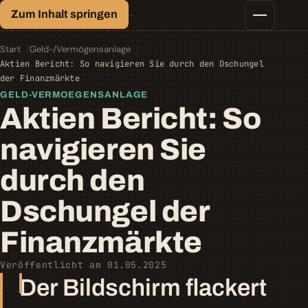
Finanz-Lexikon
Zum Inhalt springen
Geld, einfach erklärt.
Finanztipps
Kredite
Start
Geld-/Vermögensanlage
Geld-/Vermögensanlage
Aktien Bericht: So navigieren Sie durch den Dschungel
Krypto
der Finanzmärkte
Steuern
GELD-VERMOEGENSANLAGE
Aktien Bericht: So
navigieren Sie
durch den
Dschungel der
Finanzmärkte
Veröffentlicht am 01.05.2025
Der Bildschirm flackert