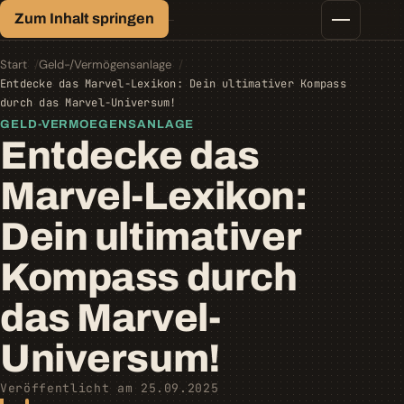
Finanz-Lexikon
Zum Inhalt springen
Geld, einfach erklärt.
Finanztipps
Kredite
Start
Geld-/Vermögensanlage
Geld-/Vermögensanlage
Entdecke das Marvel-Lexikon: Dein ultimativer Kompass
Krypto
durch das Marvel-Universum!
Steuern
GELD-VERMOEGENSANLAGE
Entdecke das
Marvel-Lexikon:
Dein ultimativer
Kompass durch
das Marvel-
Universum!
Veröffentlicht am 25.09.2025