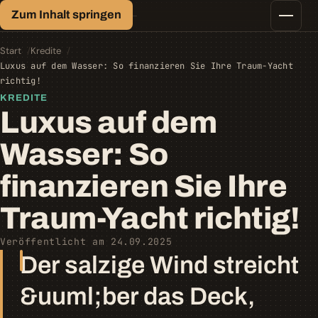
Finanz-Lexikon
Zum Inhalt springen
Geld, einfach erklärt.
Finanztipps
Kredite
Start
Kredite
Geld-/Vermögensanlage
Luxus auf dem Wasser: So finanzieren Sie Ihre Traum-Yacht
Krypto
richtig!
Steuern
KREDITE
Luxus auf dem
Wasser: So
finanzieren Sie Ihre
Traum-Yacht richtig!
Veröffentlicht am 24.09.2025
Der salzige Wind streicht
&uuml;ber das Deck,